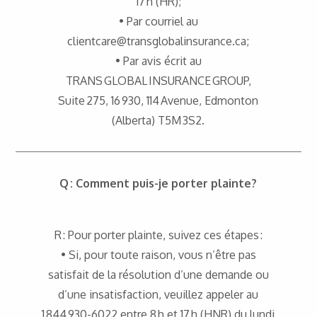
17 h (HR);
• Par courriel au
clientcare@transglobalinsurance.ca;
• Par avis écrit au
TRANS GLOBAL INSURANCE GROUP,
Suite 275, 16 930, 114 Avenue, Edmonton
(Alberta) T5M 3S2.
Q : Comment puis-je porter plainte?
R : Pour porter plainte, suivez ces étapes :
• Si, pour toute raison, vous n’être pas
satisfait de la résolution d’une demande ou
d’une insatisfaction, veuillez appeler au
1 844 930-6022 entre 8 h et 17 h (HNR) du lundi