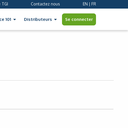
 TGI
Contactez nous
EN
|
FR
Se connecter
ce 101
Distributeurs