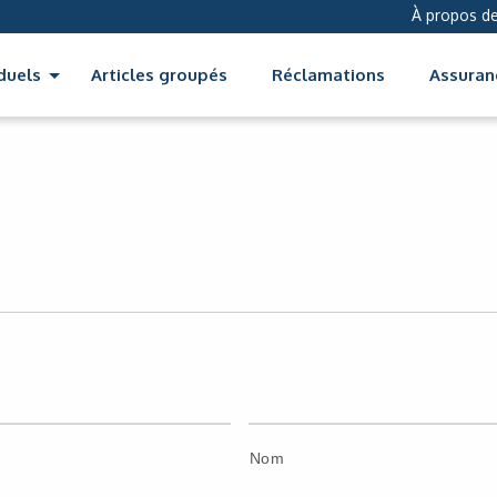
À propos de
iduels
Articles groupés
Réclamations
Assuran
Nom