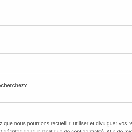
recherchez?
ez que nous pourrions recueillir, utiliser et divulguer v
t décrites dans la Politique de confidentialité. Afin de